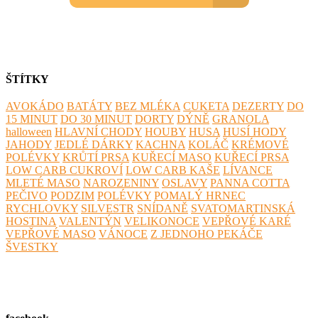
ŠTÍTKY
AVOKÁDO
BATÁTY
BEZ MLÉKA
CUKETA
DEZERTY
DO
15 MINUT
DO 30 MINUT
DORTY
DÝNĚ
GRANOLA
halloween
HLAVNÍ CHODY
HOUBY
HUSA
HUSÍ HODY
JAHODY
JEDLÉ DÁRKY
KACHNA
KOLÁČ
KRÉMOVÉ
POLÉVKY
KRŮTÍ PRSA
KUŘECÍ MASO
KUŘECÍ PRSA
LOW CARB CUKROVÍ
LOW CARB KAŠE
LÍVANCE
MLETÉ MASO
NAROZENINY
OSLAVY
PANNA COTTA
PEČIVO
PODZIM
POLÉVKY
POMALÝ HRNEC
RYCHLOVKY
SILVESTR
SNÍDANĚ
SVATOMARTINSKÁ
HOSTINA
VALENTÝN
VELIKONOCE
VEPŘOVÉ KARÉ
VEPŘOVÉ MASO
VÁNOCE
Z JEDNOHO PEKÁČE
ŠVESTKY