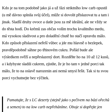
Kdo je na tom podobně jako já a už fázi striktního low carb opustil
(u mě dávno splnila svůj účel), může si dovolit přislazovat tu a tam i
jinak. Sladší druhy ovoce a datle jsou za mě ideální, ale ne vždy se
do těsta hodí. Do krémů zas občas volím trochu kvalitního medu,
má vysokou sladivost a pro doladění chutě ho stačí opravdu málo.
Kdo způsob přislazení neřeší vůbec a jde mu hlavně o bezlepek,
pravděpodobně sáhne po třtinovém cukru. Pořád bude ale
výsledkem svěží a nepřeslazený dort. Rozdělte ho na 10 až 12 kusů,
a i kdybyste sladili cukrem, zjistíte, že je ho tam v jedné porci tak
málo, že to na oslavě narozenin ani nemá smysl řešit. Tak si tu svou
porci vychutnejte bez výčitek.
Pamatujte, že s LC dezerty (stejně jako s pečivem na bázi ořechů
a semen) to na low carb nepřeháníme. Oboje si dopřejte jen