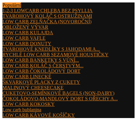
Populární
1-2-3 LOWCARB CHLEBA BEZ PSYLLIA
TVAROHOVÝ KOLÁČ S OSTRUŽINAMI
LOW CARB ZELŇAČKA (NOVOROČNÍ)
OBLOŽENÝ VÝVAR
LOW CARB KULAJDA
LOW CARB VAFLE
LOW CARB DONUTY
TVAROHOVÉ KNEDLÍKY S JAHODAMI A...
RYCHLÉ LOW CARB SEZAMOVÉ HOUSTIČKY
LOW CARB BANKETKY S VŮNÍ...
LOW CARB KOLÁČ S ČERSTVÝM...
LOW CARB ČOKOLÁDOVÝ DORT
LOW CARB LINECKÉ
ŠKVARKOVÉ PLACKY Z CUKETY
MALINOVÝ CHEESECAKE
CUKETOVO-SEMÍNKOVÉ BAGELS (NON-DAIRY)
ČOKOLÁDOVO-MANDLOVÝ DORT S OŘECHY A...
LOW CARB KOKOSKY
Low carb bublanina
LOW CARB KÁVOVÉ KOŠÍČKY