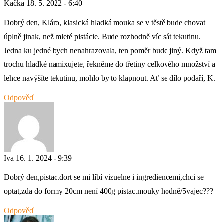
Kačka
18. 5. 2022 - 6:40
Dobrý den, Kláro, klasická hladká mouka se v těstě bude chovat
úplně jinak, než mleté pistácie. Bude rozhodně víc sát tekutinu.
Jedna ku jedné bych nenahrazovala, ten poměr bude jiný. Když tam
trochu hladké namixujete, řekněme do třetiny celkového množství a
lehce navýšíte tekutinu, mohlo by to klapnout. Ať se dílo podaří, K.
Odpověď
Iva
16. 1. 2024 - 9:39
Dobrý den,pistac.dort se mi líbí vizuelne i ingrediencemi,chci se
optat,zda do formy 20cm není 400g pistac.mouky hodně/5vajec???
Odpověď