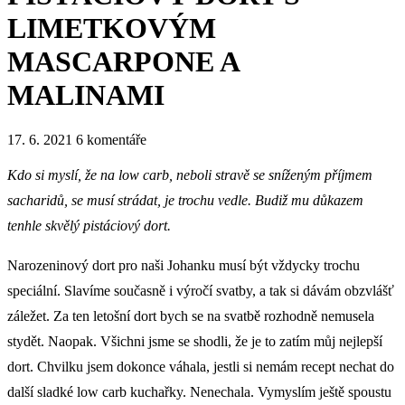
LIMETKOVÝM
MASCARPONE A
MALINAMI
17. 6. 2021
6 komentáře
Kdo si myslí, že na low carb, neboli stravě se sníženým příjmem
sacharidů, se musí strádat, je trochu vedle. Budiž mu důkazem
tenhle skvělý pistáciový dort.
Narozeninový dort pro naši Johanku musí být vždycky trochu
speciální. Slavíme současně i výročí svatby, a tak si dávám obzvlášť
záležet. Za ten letošní dort bych se na svatbě rozhodně nemusela
stydět. Naopak. Všichni jsme se shodli, že je to zatím můj nejlepší
dort. Chvilku jsem dokonce váhala, jestli si nemám recept nechat do
další sladké low carb kuchařky. Nenechala. Vymyslím ještě spoustu