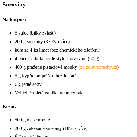
Suroviny
Na korpus:
5 vajec (bílky zvlášť)
200 g smetany (33 % a více)
kůra ze 4 ks limet (bez chemického ošetření)
4 lžíce sladidla podle stylu stravování (60 g)
400 g pražené pistáciové mouky (
od zdraveorechy.cz
)
5 g kypřícího prášku bez fosfátů
6 g jedlé sody
Volitelně mletá vanilka nebo extrakt
Krém:
500 g mascarpone
200 g zakysané smetany (18% a více)
Šťáva ze 2 ks limet