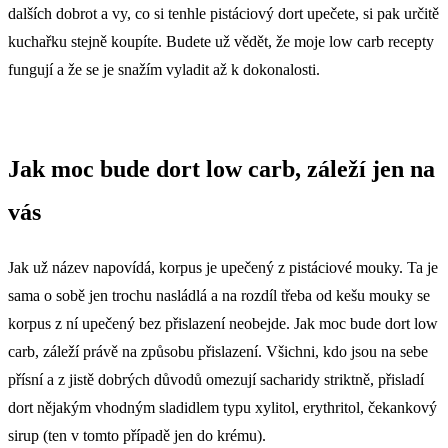
dalších dobrot a vy, co si tenhle pistáciový dort upečete, si pak určitě
kuchařku stejně koupíte. Budete už vědět, že moje low carb recepty
fungují a že se je snažím vyladit až k dokonalosti.
Jak moc bude dort low carb, záleží jen na
vás
Jak už název napovídá, korpus je upečený z pistáciové mouky. Ta je
sama o sobě jen trochu nasládlá a na rozdíl třeba od kešu mouky se
korpus z ní upečený bez přislazení neobejde. Jak moc bude dort low
carb, záleží právě na způsobu přislazení. Všichni, kdo jsou na sebe
přísní a z jistě dobrých důvodů omezují sacharidy striktně, přisladí
dort nějakým vhodným sladidlem typu xylitol, erythritol, čekankový
sirup (ten v tomto případě jen do krému).