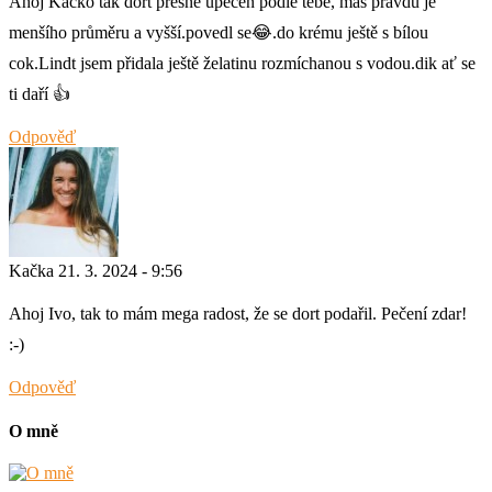
Ahoj Kačko tak dort přesně upečen podle tebe, máš pravdu je
menšího průměru a vyšší.povedl se😂.do krému ještě s bílou
cok.Lindt jsem přidala ještě želatinu rozmíchanou s vodou.dik ať se
ti daří 👍
Odpověď
Kačka
21. 3. 2024 - 9:56
Ahoj Ivo, tak to mám mega radost, že se dort podařil. Pečení zdar!
:-)
Odpověď
O mně