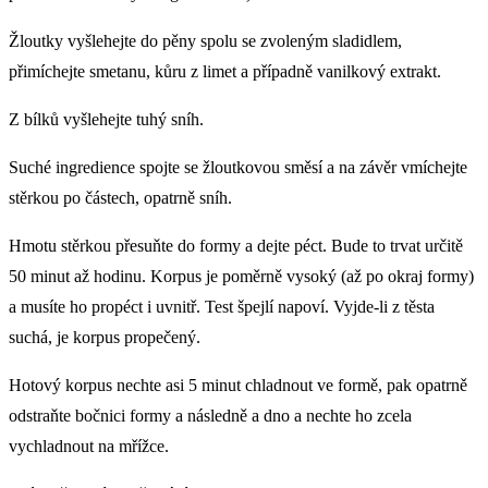
Žloutky vyšlehejte do pěny spolu se zvoleným sladidlem,
přimíchejte smetanu, kůru z limet a případně vanilkový extrakt.
Z bílků vyšlehejte tuhý sníh.
Suché ingredience spojte se žloutkovou směsí a na závěr vmíchejte
stěrkou po částech, opatrně sníh.
Hmotu stěrkou přesuňte do formy a dejte péct. Bude to trvat určitě
50 minut až hodinu. Korpus je poměrně vysoký (až po okraj formy)
a musíte ho propéct i uvnitř. Test špejlí napoví. Vyjde-li z těsta
suchá, je korpus propečený.
Hotový korpus nechte asi 5 minut chladnout ve formě, pak opatrně
odstraňte bočnici formy a následně a dno a nechte ho zcela
vychladnout na mřížce.