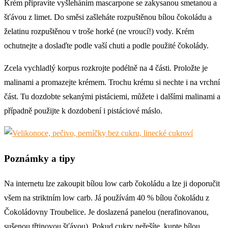
Krém připravíte vyšleháním mascarpone se zakysanou smetanou a
šťávou z limet. Do směsi zašleháte rozpuštěnou bílou čokoládu a
želatinu rozpuštěnou v troše horké (ne vroucí!) vody. Krém
ochutnejte a doslaďte podle vaší chuti a podle použité čokolády.
Zcela vychladlý korpus rozkrojte podélně na 4 části. Proložte je
malinami a promazejte krémem. Trochu krému si nechte i na vrchní
část. Tu dozdobte sekanými pistáciemi, můžete i dalšími malinami a
případně použijte k dozdobení i pistáciové máslo.
Poznámky a tipy
Na internetu lze zakoupit bílou low carb čokoládu a lze ji doporučit
všem na striktním low carb. Já používám 40 % bílou čokoládu z
Čokoládovny Troubelice. Je doslazená panelou (nerafinovanou,
sušenou třtinovou šťávou). Pokud cukry neřešíte, kupte bílou