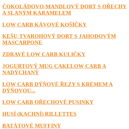
ČOKOLÁDOVO-MANDLOVÝ DORT S OŘECHY
A SLANÝM KARAMELEM
LOW CARB KÁVOVÉ KOŠÍČKY
KEŠU-TVAROHOVÝ DORT S JAHODOVÝM
MASCARPONE
ZDRAVÉ LOW CARB KULIČKY
JOGURTOVÝ MUG CAKELOW CARB A
NADÝCHANÝ
LOW CARB DÝŇOVÉ ŘEZY S KRÉMEM A
DÝŇOVOU...
LOW CARB OŘECHOVÉ PUSINKY
HUSÍ (KACHNÍ) RILLETTES
BATÁTOVÉ MUFFINY