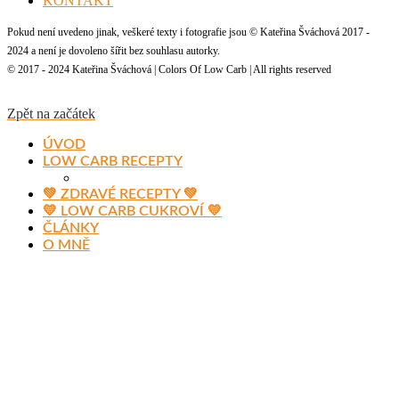
KONTAKT
Pokud není uvedeno jinak, veškeré texty i fotografie jsou © Kateřina Šváchová 2017 -
2024 a není je dovoleno šířit bez souhlasu autorky.
© 2017 - 2024 Kateřina Šváchová | Colors Of Low Carb | All rights reserved
Zpět na začátek
ÚVOD
LOW CARB RECEPTY
💚 ZDRAVÉ RECEPTY 💚
💛 LOW CARB CUKROVÍ 💛
ČLÁNKY
O MNĚ