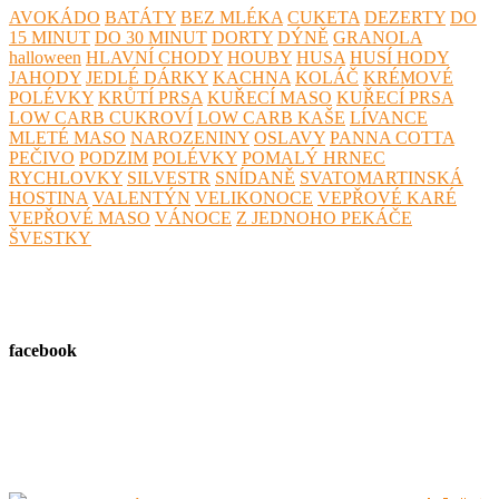
AVOKÁDO
BATÁTY
BEZ MLÉKA
CUKETA
DEZERTY
DO
15 MINUT
DO 30 MINUT
DORTY
DÝNĚ
GRANOLA
halloween
HLAVNÍ CHODY
HOUBY
HUSA
HUSÍ HODY
JAHODY
JEDLÉ DÁRKY
KACHNA
KOLÁČ
KRÉMOVÉ
POLÉVKY
KRŮTÍ PRSA
KUŘECÍ MASO
KUŘECÍ PRSA
LOW CARB CUKROVÍ
LOW CARB KAŠE
LÍVANCE
MLETÉ MASO
NAROZENINY
OSLAVY
PANNA COTTA
PEČIVO
PODZIM
POLÉVKY
POMALÝ HRNEC
RYCHLOVKY
SILVESTR
SNÍDANĚ
SVATOMARTINSKÁ
HOSTINA
VALENTÝN
VELIKONOCE
VEPŘOVÉ KARÉ
VEPŘOVÉ MASO
VÁNOCE
Z JEDNOHO PEKÁČE
ŠVESTKY
facebook