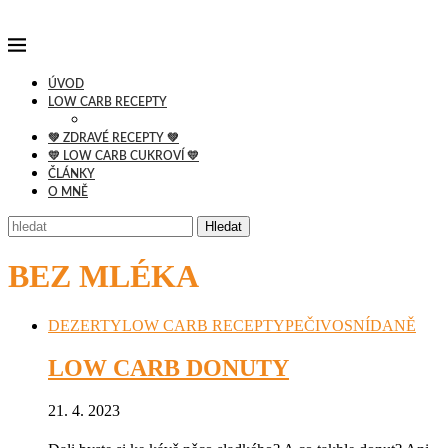
ÚVOD
LOW CARB RECEPTY
💚 ZDRAVÉ RECEPTY 💚
💛 LOW CARB CUKROVÍ 💛
ČLÁNKY
O MNĚ
Hledat
BEZ MLÉKA
DEZERTY
LOW CARB RECEPTY
PEČIVO
SNÍDANĚ
LOW CARB DONUTY
21. 4. 2023