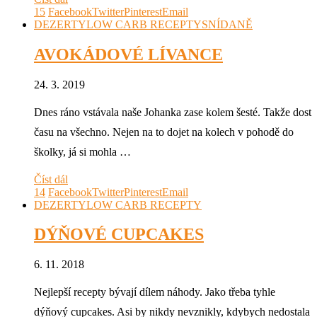
15
Facebook
Twitter
Pinterest
Email
DEZERTY
LOW CARB RECEPTY
SNÍDANĚ
AVOKÁDOVÉ LÍVANCE
24. 3. 2019
Dnes ráno vstávala naše Johanka zase kolem šesté. Takže dost
času na všechno. Nejen na to dojet na kolech v pohodě do
školky, já si mohla …
Číst dál
14
Facebook
Twitter
Pinterest
Email
DEZERTY
LOW CARB RECEPTY
DÝŇOVÉ CUPCAKES
6. 11. 2018
Nejlepší recepty bývají dílem náhody. Jako třeba tyhle
dýňový cupcakes. Asi by nikdy nevznikly, kdybych nedostala