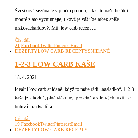
Švestková sezóna je v plném proudu, tak si to naše lokální
modré zlato vychutnejte, i když je váš jídelníček spíše
nízkosacharidový. Můj low carb recept …
Číst dál
21
Facebook
Twitter
Pinterest
Email
DEZERTY
LOW CARB RECEPTY
SNÍDANĚ
1-2-3 LOW CARB KAŠE
18. 4. 2021
Ideální low carb snídaně, když to máte rádi „nasladko“. 1-2-3
kaše je lahodná, plná vlákniny, proteinů a zdravých tuků. Je
hotová raz dva tři a …
Číst dál
19
Facebook
Twitter
Pinterest
Email
DEZERTY
LOW CARB RECEPTY