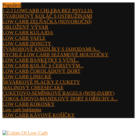
Populární
1-2-3 LOWCARB CHLEBA BEZ PSYLLIA
TVAROHOVÝ KOLÁČ S OSTRUŽINAMI
LOW CARB ZELŇAČKA (NOVOROČNÍ)
OBLOŽENÝ VÝVAR
LOW CARB KULAJDA
LOW CARB VAFLE
LOW CARB DONUTY
TVAROHOVÉ KNEDLÍKY S JAHODAMI A...
RYCHLÉ LOW CARB SEZAMOVÉ HOUSTIČKY
LOW CARB BANKETKY S VŮNÍ...
LOW CARB KOLÁČ S ČERSTVÝM...
LOW CARB ČOKOLÁDOVÝ DORT
LOW CARB LINECKÉ
ŠKVARKOVÉ PLACKY Z CUKETY
MALINOVÝ CHEESECAKE
CUKETOVO-SEMÍNKOVÉ BAGELS (NON-DAIRY)
ČOKOLÁDOVO-MANDLOVÝ DORT S OŘECHY A...
LOW CARB KOKOSKY
Low carb bublanina
LOW CARB KÁVOVÉ KOŠÍČKY