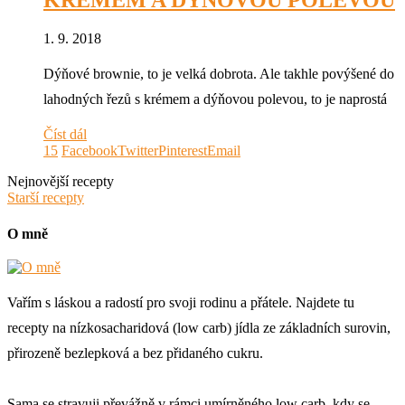
KRÉMEM A DÝŇOVOU POLEVOU
1. 9. 2018
Dýňové brownie, to je velká dobrota. Ale takhle povýšené do
lahodných řezů s krémem a dýňovou polevou, to je naprostá
Číst dál
15
Facebook
Twitter
Pinterest
Email
Nejnovější recepty
Starší recepty
O mně
Vařím s láskou a radostí pro svoji rodinu a přátele. Najdete tu
recepty na nízkosacharidová (low carb) jídla ze základních surovin,
přirozeně bezlepková a bez přidaného cukru.
Sama se stravuji převážně v rámci umírněného low carb, kdy se