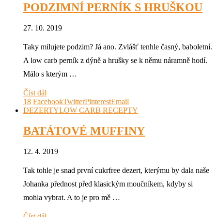
PODZIMNÍ PERNÍK S HRUŠKOU
27. 10. 2019
Taky milujete podzim? Já ano. Zvlášť tenhle časný, baboletní.
A low carb perník z dýně a hrušky se k němu náramně hodí.
Málo s kterým …
Číst dál
18
Facebook
Twitter
Pinterest
Email
DEZERTY
LOW CARB RECEPTY
BATÁTOVÉ MUFFINY
12. 4. 2019
Tak tohle je snad první cukrfree dezert, kterýmu by dala naše
Johanka přednost před klasickým moučníkem, kdyby si
mohla vybrat. A to je pro mě …
Číst dál