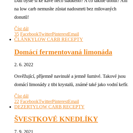
Dali byste si ke kávě něco sladkého? A co takhle donut? Ani
na low carb nemusíte zůstat nadosmrti bez milovaných
donutů!
Číst dál
35
Facebook
Twitter
Pinterest
Email
ČLÁNKY
LOW CARB RECEPTY
Domácí fermentovaná limonáda
2. 6. 2022
Osvěžující, příjemně navinulé a jemně šumivé. Takové jsou
domácí limonády z tibi krystalů, známé také jako vodní kefír.
Číst dál
22
Facebook
Twitter
Pinterest
Email
DEZERTY
LOW CARB RECEPTY
ŠVESTKOVÉ KNEDLÍKY
7. 9. 2021