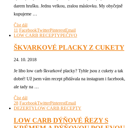
darem hrušku. Jednu velkou, zralou máslovku. My obyčejně
kupujeme …
Číst dál
11
Facebook
Twitter
Pinterest
Email
LOW CARB RECEPTY
PEČIVO
ŠKVARKOVÉ PLACKY Z CUKETY
24. 10. 2018
Je libo low carb škvarkové placky? Tyhle jsou z cukety a tak
dobré! Už jsem vám recept přidávala na instagram i facebook,
ale tady na …
Číst dál
28
Facebook
Twitter
Pinterest
Email
DEZERTY
LOW CARB RECEPTY
LOW CARB DÝŇOVÉ ŘEZY S