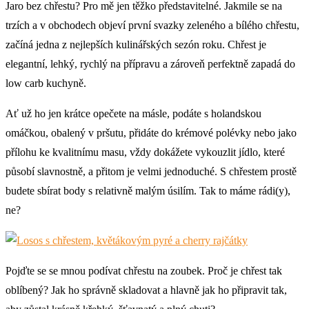
Jaro bez chřestu? Pro mě jen těžko představitelné. Jakmile se na
trzích a v obchodech objeví první svazky zeleného a bílého chřestu,
začíná jedna z nejlepších kulinářských sezón roku. Chřest je
elegantní, lehký, rychlý na přípravu a zároveň perfektně zapadá do
low carb kuchyně.
Ať už ho jen krátce opečete na másle, podáte s holandskou
omáčkou, obalený v pršutu, přidáte do krémové polévky nebo jako
přílohu ke kvalitnímu masu, vždy dokážete vykouzlit jídlo, které
působí slavnostně, a přitom je velmi jednoduché. S chřestem prostě
budete sbírat body s relativně malým úsilím. Tak to máme rádi(y),
ne?
Pojďte se se mnou podívat chřestu na zoubek. Proč je chřest tak
oblíbený? Jak ho správně skladovat a hlavně jak ho připravit tak,