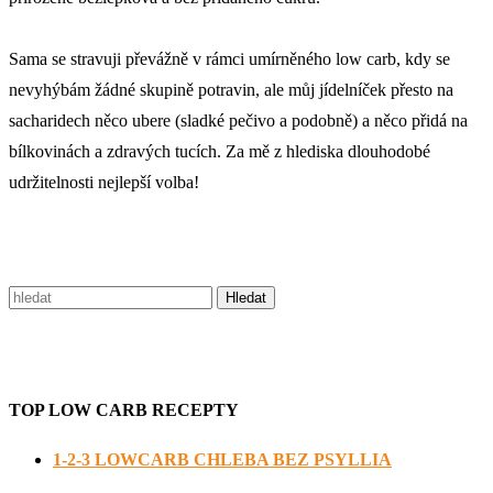
Sama se stravuji převážně v rámci umírněného low carb, kdy se
nevyhýbám žádné skupině potravin, ale můj jídelníček přesto na
sacharidech něco ubere (sladké pečivo a podobně) a něco přidá na
bílkovinách a zdravých tucích. Za mě z hlediska dlouhodobé
udržitelnosti nejlepší volba!
TOP LOW CARB RECEPTY
1-2-3 LOWCARB CHLEBA BEZ PSYLLIA