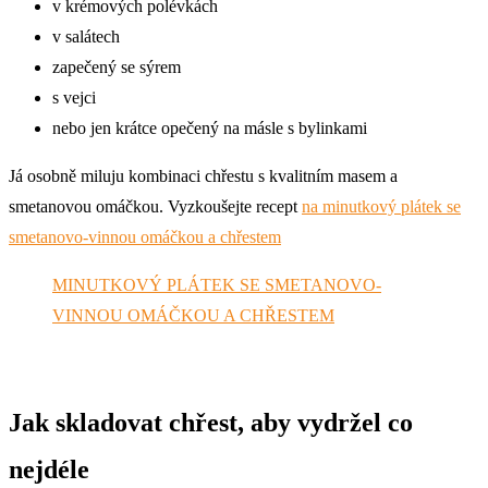
v krémových polévkách
v salátech
zapečený se sýrem
s vejci
nebo jen krátce opečený na másle s bylinkami
Já osobně miluju kombinaci chřestu s kvalitním masem a
smetanovou omáčkou. Vyzkoušejte recept
na minutkový plátek se
smetanovo-vinnou omáčkou a chřestem
MINUTKOVÝ PLÁTEK SE SMETANOVO-
VINNOU OMÁČKOU A CHŘESTEM
Jak skladovat chřest, aby vydržel co
nejdéle