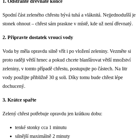
1. Odstraňte dřevnaté konce
Spodní část zeleného chřestu bývá tuhá a vláknitá. Nejjednodušší je
stonek ohnout – chřest sám praskne v místě, kde už není dřevnatý.
2. Připravte dostatek vroucí vody
Voda by měla opravdu silně vřít i po vložení zeleniny. Vezměte si
proto raději větší hrnec a pokud chcete blanšírovat větší množství
zeleniny, v tomto případě chřestu, postupujte po částech. Na litr
vody použijte přibližně 30 g soli. Díky tomu bude chřest lépe
dochucený.
3. Krátce spařte
Zelený chřest potřebuje opravdu jen krátkou dobu:
tenké stonky cca 1 minutu
silnější maximálně 2 minuty