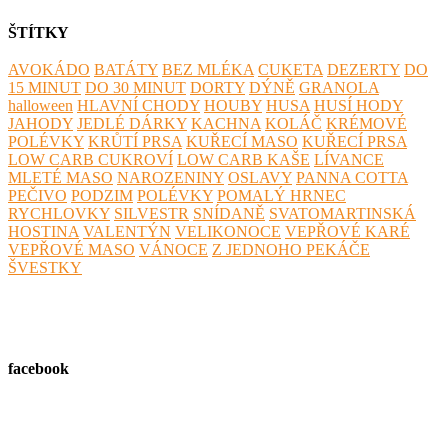
ŠTÍTKY
AVOKÁDO
BATÁTY
BEZ MLÉKA
CUKETA
DEZERTY
DO
15 MINUT
DO 30 MINUT
DORTY
DÝNĚ
GRANOLA
halloween
HLAVNÍ CHODY
HOUBY
HUSA
HUSÍ HODY
JAHODY
JEDLÉ DÁRKY
KACHNA
KOLÁČ
KRÉMOVÉ
POLÉVKY
KRŮTÍ PRSA
KUŘECÍ MASO
KUŘECÍ PRSA
LOW CARB CUKROVÍ
LOW CARB KAŠE
LÍVANCE
MLETÉ MASO
NAROZENINY
OSLAVY
PANNA COTTA
PEČIVO
PODZIM
POLÉVKY
POMALÝ HRNEC
RYCHLOVKY
SILVESTR
SNÍDANĚ
SVATOMARTINSKÁ
HOSTINA
VALENTÝN
VELIKONOCE
VEPŘOVÉ KARÉ
VEPŘOVÉ MASO
VÁNOCE
Z JEDNOHO PEKÁČE
ŠVESTKY
facebook