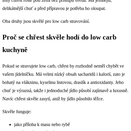
Bílý chřest roste pod zemí bez přístupu světla. Má jemnější,
delikátnější chuť a před přípravou je potřeba ho oloupat.
Oba druhy jsou skvělé pro low carb stravování.
Proč se chřest skvěle hodí do low carb
kuchyně
Pokud se stravujete low carb, chřest by rozhodně neměl chybět ve
vašem jídelníčku. Má velmi nízký obsah sacharidů i kalorií, zato je
bohatý na vlákninu, kyselinu listovou, draslík a antioxidanty. Jeho
chuť je výrazná, takže i jednoduché jídlo působí zajímavě a luxusně.
Navíc chřest skvěle zasytí, aniž by jídlo působilo těžce.
Skvěle funguje:
jako příloha k masu nebo rybě