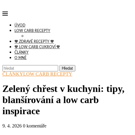
ÚVOD
LOW CARB RECEPTY
💚 ZDRAVÉ RECEPTY 💚
💛 LOW CARB CUKROVÍ 💛
ČLÁNKY
O MNĚ
Hledat
ČLÁNKY
LOW CARB RECEPTY
Zelený chřest v kuchyni: tipy,
blanšírování a low carb
inspirace
9. 4. 2026
0 komentáře