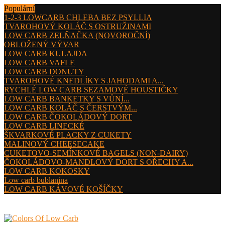
Populární
1-2-3 LOWCARB CHLEBA BEZ PSYLLIA
TVAROHOVÝ KOLÁČ S OSTRUŽINAMI
LOW CARB ZELŇAČKA (NOVOROČNÍ)
OBLOŽENÝ VÝVAR
LOW CARB KULAJDA
LOW CARB VAFLE
LOW CARB DONUTY
TVAROHOVÉ KNEDLÍKY S JAHODAMI A...
RYCHLÉ LOW CARB SEZAMOVÉ HOUSTIČKY
LOW CARB BANKETKY S VŮNÍ...
LOW CARB KOLÁČ S ČERSTVÝM...
LOW CARB ČOKOLÁDOVÝ DORT
LOW CARB LINECKÉ
ŠKVARKOVÉ PLACKY Z CUKETY
MALINOVÝ CHEESECAKE
CUKETOVO-SEMÍNKOVÉ BAGELS (NON-DAIRY)
ČOKOLÁDOVO-MANDLOVÝ DORT S OŘECHY A...
LOW CARB KOKOSKY
Low carb bublanina
LOW CARB KÁVOVÉ KOŠÍČKY