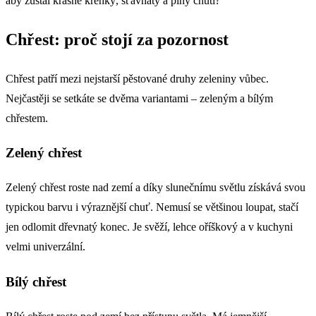
aby zůstal krásně křehký, šťavnatý a plný chuti?
Chřest: proč stojí za pozornost
Chřest patří mezi nejstarší pěstované druhy zeleniny vůbec.
Nejčastěji se setkáte se dvěma variantami – zeleným a bílým
chřestem.
Zelený chřest
Zelený chřest roste nad zemí a díky slunečnímu světlu získává svou
typickou barvu i výraznější chuť. Nemusí se většinou loupat, stačí
jen odlomit dřevnatý konec. Je svěží, lehce oříškový a v kuchyni
velmi univerzální.
Bílý chřest