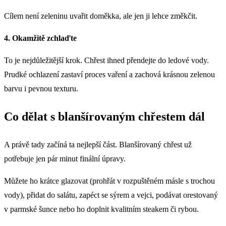
Cílem není zeleninu uvařit doměkka, ale jen ji lehce změkčit.
4. Okamžitě zchlaďte
To je nejdůležitější krok. Chřest ihned přendejte do ledové vody.
Prudké ochlazení zastaví proces vaření a zachová krásnou zelenou
barvu i pevnou texturu.
Co dělat s blanšírovaným chřestem dál
A právě tady začíná ta nejlepší část. Blanšírovaný chřest už
potřebuje jen pár minut finální úpravy.
Můžete ho krátce glazovat (prohřát v rozpuštěném másle s trochou
vody), přidat do salátu, zapéct se sýrem a vejci, podávat orestovaný
v parmské šunce nebo ho doplnit kvalitním steakem či rybou.