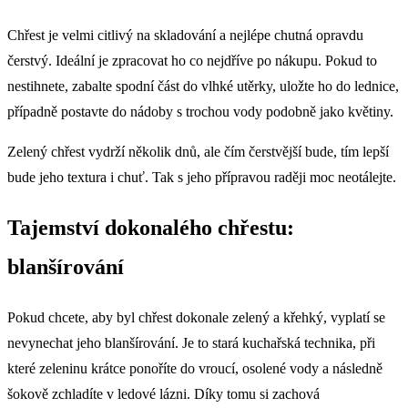
Chřest je velmi citlivý na skladování a nejlépe chutná opravdu
čerstvý. Ideální je zpracovat ho co nejdříve po nákupu. Pokud to
nestihnete, zabalte spodní část do vlhké utěrky, uložte ho do lednice,
případně postavte do nádoby s trochou vody podobně jako květiny.
Zelený chřest vydrží několik dnů, ale čím čerstvější bude, tím lepší
bude jeho textura i chuť. Tak s jeho přípravou raději moc neotálejte.
Tajemství dokonalého chřestu:
blanšírování
Pokud chcete, aby byl chřest dokonale zelený a křehký, vyplatí se
nevynechat jeho blanšírování. Je to stará kuchařská technika, při
které zeleninu krátce ponoříte do vroucí, osolené vody a následně
šokově zchladíte v ledové lázni. Díky tomu si zachová