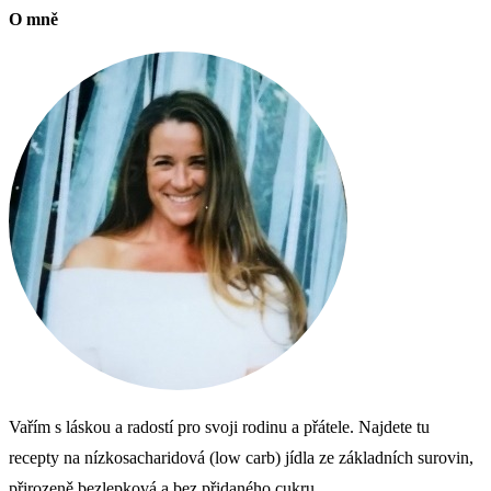
O mně
Vařím s láskou a radostí pro svoji rodinu a přátele. Najdete tu
recepty na nízkosacharidová (low carb) jídla ze základních surovin,
přirozeně bezlepková a bez přidaného cukru.