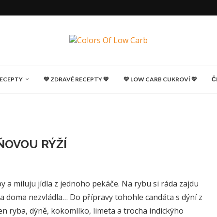
RECEPTY
💚 ZDRAVÉ RECEPTY 💚
💛 LOW CARB CUKROVÍ 💛
Č
ŇOVOU RÝŽÍ
y a miluju jídla z jednoho pekáče. Na rybu si ráda zajdu
řeba doma nezvládla… Do přípravy tohohle candáta s dýní z
jen ryba, dýně, kokomlíko, limeta a trocha indickýho