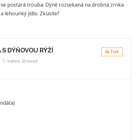
už se postará trouba. Dýně rozsekaná na drobná zrnka
a lehounký jídlo. Zkusíte?
 S DÝŇOVOU RÝŽÍ
Tisk
Vaření:
20 minut
andáta)