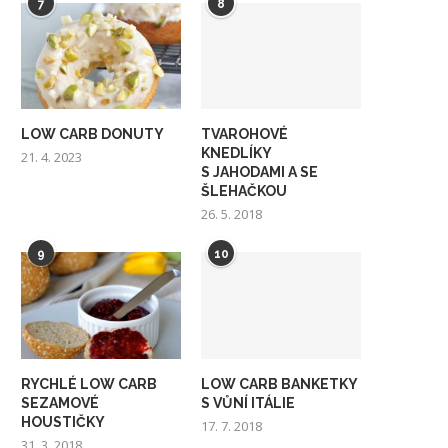
7
8
LOW CARB DONUTY
TVAROHOVÉ
KNEDLÍKY
21. 4. 2023
S JAHODAMI A SE
ŠLEHAČKOU
26. 5. 2018
9
10
RYCHLÉ LOW CARB
LOW CARB BANKETKY
SEZAMOVÉ
S VŮNÍ ITÁLIE
HOUSTIČKY
17. 7. 2018
31. 3. 2018