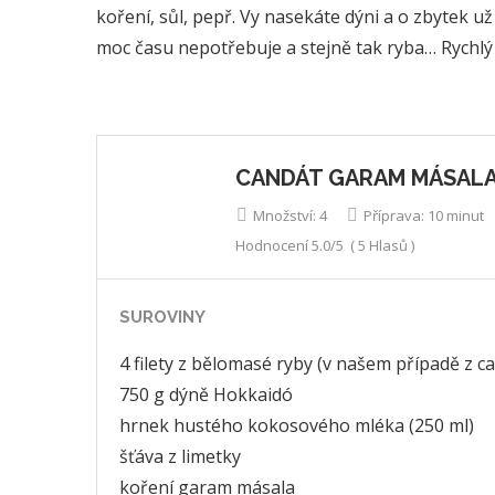
koření, sůl, pepř. Vy nasekáte dýni a o zbytek 
moc času nepotřebuje a stejně tak ryba… Rychlý 
CANDÁT GARAM MÁSALA
Množství:
4
Příprava:
10 minut
Hodnocení
5.0
/5
(
5
Hlasů )
SUROVINY
4 filety z bělomasé ryby (v našem případě z c
750 g dýně Hokkaidó
hrnek hustého kokosového mléka (250 ml)
šťáva z limetky
koření garam másala