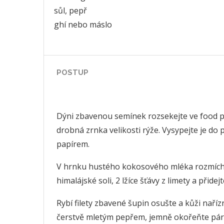
sůl, pepř
ghí nebo máslo
POSTUP
Dýni zbavenou semínek rozsekejte ve food 
drobná zrnka velikosti rýže. Vysypejte je do
papírem.
V hrnku hustého kokosového mléka rozmíchej
himalájské soli, 2 lžíce šťávy z limety a přid
Rybí filety zbavené šupin osušte a kůži naří
čerstvě mletým pepřem, jemně okořeňte pár