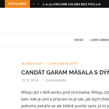
POPULÁRNÍ
1-2-3 LOWCARB CHLEBA BEZ PSYLLIA
ÚVOD
LOW CARB 
HLAVNÍ CHODY
LOW CARB RECEPTY
CANDÁT GARAM MÁSALA S DÝ
19. 8. 2018
0 komentáře
Miluju jíst v létě venku pod stromama. Miluju ryb
tam, kde je umí a připraví mi je tak, jak bych t
jednoho pekáče se ale klidně pusťte sami. Je to 