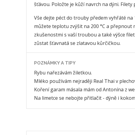
šťávou. Položte je kůží navrch na dýni. Filet
Vše dejte péct do trouby předem vyhřáté na 
můžete teplotu zvýšit na 200 °C a přepnout 
zkušenostmi s vaší troubou a také výšce fil
zůstat šťavnatá se zlatavou kůrčičkou.
POZNÁMKY A TIPY
Rybu nařezávám žiletkou.
Mléko používám nejraději Real Thai v plechov
Koření garam másala mám od Antonína z we
Na limetce se nebojte přitlačit - dýně i kokom