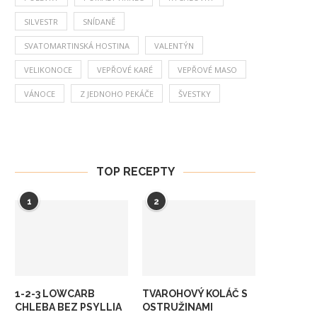
SILVESTR
SNÍDANĚ
SVATOMARTINSKÁ HOSTINA
VALENTÝN
VELIKONOCE
VEPŘOVÉ KARÉ
VEPŘOVÉ MASO
VÁNOCE
Z JEDNOHO PEKÁČE
ŠVESTKY
TOP RECEPTY
1
2
1-2-3 LOWCARB
TVAROHOVÝ KOLÁČ S
CHLEBA BEZ PSYLLIA
OSTRUŽINAMI