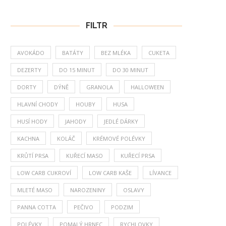
FILTR
AVOKÁDO
BATÁTY
BEZ MLÉKA
CUKETA
DEZERTY
DO 15 MINUT
DO 30 MINUT
DORTY
DÝNĚ
GRANOLA
HALLOWEEN
HLAVNÍ CHODY
HOUBY
HUSA
HUSÍ HODY
JAHODY
JEDLÉ DÁRKY
KACHNA
KOLÁČ
KRÉMOVÉ POLÉVKY
KRŮTÍ PRSA
KUŘECÍ MASO
KUŘECÍ PRSA
LOW CARB CUKROVÍ
LOW CARB KAŠE
LÍVANCE
MLETÉ MASO
NAROZENINY
OSLAVY
PANNA COTTA
PEČIVO
PODZIM
POLÉVKY
POMALÝ HRNEC
RYCHLOVKY