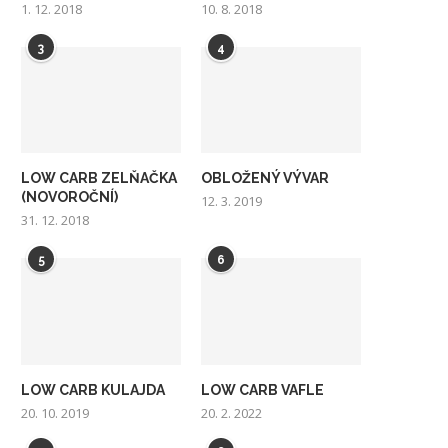
1. 12. 2018
10. 8. 2018
3
4
LOW CARB ZELŇAČKA
OBLOŽENÝ VÝVAR
(NOVOROČNÍ)
12. 3. 2019
31. 12. 2018
5
6
LOW CARB KULAJDA
LOW CARB VAFLE
20. 10. 2019
20. 2. 2022