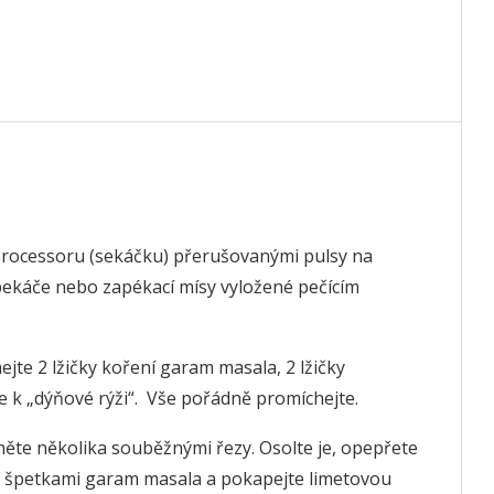
processoru (sekáčku) přerušovanými pulsy na
 pekáče nebo zapékací mísy vyložené pečícím
te 2 lžičky koření garam masala, 2 lžičky
ejte k „dýňové rýži“. Vše pořádně promíchejte.
zněte několika souběžnými řezy. Osolte je, opepřete
 špetkami garam masala a pokapejte limetovou