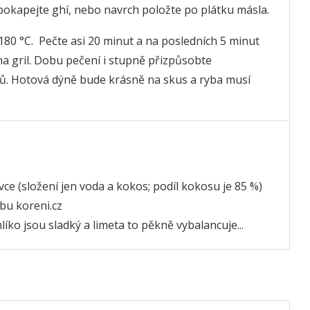
y pokapejte ghí, nebo navrch položte po plátku másla.
180 °C. Pečte asi 20 minut a na posledních 5 minut
na gril. Dobu pečení i stupně přizpůsobte
etů. Hotová dýně bude krásně na skus a ryba musí
ce (složení jen voda a kokos; podíl kokosu je 85 %)
bu koreni.cz
líko jsou sladký a limeta to pěkně vybalancuje...